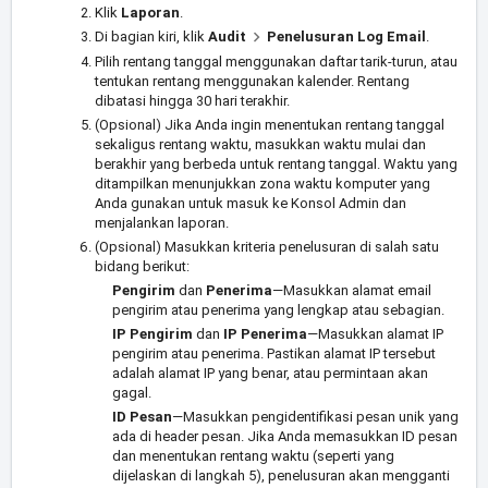
Klik
Laporan
.
Di bagian kiri, klik
Audit
Penelusuran Log Email
.
Pilih rentang tanggal menggunakan daftar tarik-turun, atau
tentukan rentang menggunakan kalender. Rentang
dibatasi hingga 30 hari terakhir.
(Opsional) Jika Anda ingin menentukan rentang tanggal
sekaligus rentang waktu, masukkan waktu mulai dan
berakhir yang berbeda untuk rentang tanggal. Waktu yang
ditampilkan menunjukkan zona waktu komputer yang
Anda gunakan untuk masuk ke Konsol Admin dan
menjalankan laporan.
(Opsional) Masukkan kriteria penelusuran di salah satu
bidang berikut:
Pengirim
dan
Penerima
—Masukkan alamat email
pengirim atau penerima yang lengkap atau sebagian.
IP Pengirim
dan
IP Penerima
—Masukkan alamat IP
pengirim atau penerima. Pastikan alamat IP tersebut
adalah alamat IP yang benar, atau permintaan akan
gagal.
ID Pesan
—Masukkan pengidentifikasi pesan unik yang
ada di header pesan. Jika Anda memasukkan ID pesan
dan menentukan rentang waktu (seperti yang
dijelaskan di langkah 5), penelusuran akan mengganti