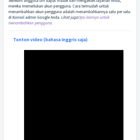
Sebelum anggota tim dapat masuk dan mengakses layanan
Anda,
mereka memerlukan akun pengguna. Cara termudah untuk
menambahkan akun pengguna adalah menambahkannya satu per satu
di Konsol admin Google Anda.
Lihat juga
Opsi lainnya untuk
menambahkan pengguna
.
Tonton video (bahasa Inggris saja)